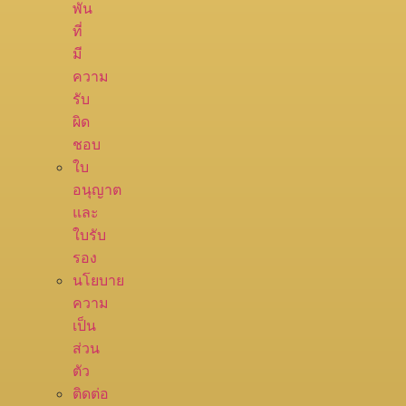
พัน
ที่
มี
ความ
รับ
ผิด
ชอบ
ใบ
อนุญาต
และ
ใบรับ
รอง
นโยบาย
ความ
เป็น
ส่วน
ตัว
ติดต่อ