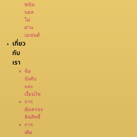
พนัน
บอล
ไม่
ผ่าน
เอเย่นต์
เกี่ยว
กับ
เรา
ข้อ
บังคับ
และ
เงื่อนไข
การ
คุ้มครอง
ลิขสิทธิ์
การ
เดิม