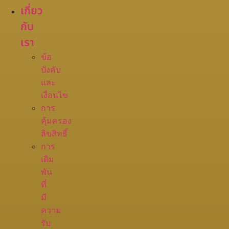
เกี่ยว
กับ
เรา
ข้อ
บังคับ
และ
เงื่อนไข
การ
คุ้มครอง
ลิขสิทธิ์
การ
เดิม
พัน
ที่
มี
ความ
รับ