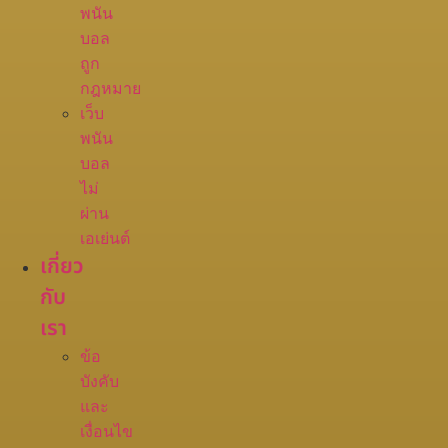
พนัน
บอล
ถูก
กฎหมาย
เว็บ
พนัน
บอล
ไม่
ผ่าน
เอเย่นต์
เกี่ยว
กับ
เรา
ข้อ
บังคับ
และ
เงื่อนไข