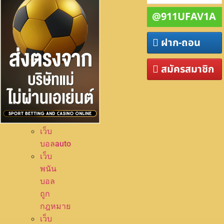
ออนไลน์
@911UFAV1A
เว็บ
พนัน
ฝาก-ถอน
บอล
เว็บ
สมัครสมาชิก
แทง
บอล
แทง
บอล
ออนไลน์
เว็บ
บอลauto
เว็บ
พนัน
บอล
ถูก
กฎหมาย
เว็บ