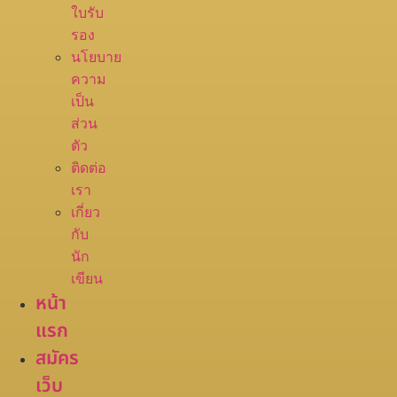
ใบรับ
รอง
นโยบาย
ความ
เป็น
ส่วน
ตัว
ติดต่อ
เรา
เกี่ยว
กับ
นัก
เขียน
หน้า
แรก
สมัคร
เว็บ