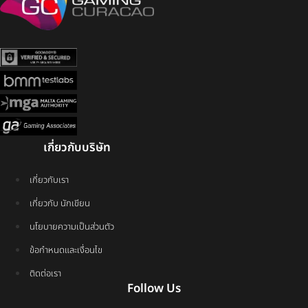
เกี่ยวกับบริษัท
เกี่ยวกับเรา
เกี่ยวกับ นักเขียน
นโยบายความเป็นส่วนตัว
ข้อกำหนดและเงื่อนไข
ติดต่อเรา
Follow Us