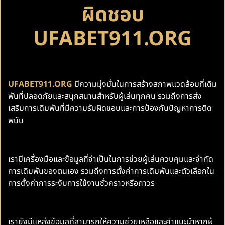
ผิดชอบ
UFABET911.ORG
UFABET911.ORG
มีความมุ่งมั่นในการสร้างสภาพแวดล้อมที่เดิม
พันที่ปลอดภัยและสนุกสนานสำหรับผู้เล่นทุกคน รวมถึงการส่ง
เสริมการเดิมพันที่มีความรับผิดชอบและการป้องกันปัญหาการติด
พนัน
เรามีเครื่องมือและข้อมูลที่จำเป็นในการช่วยผู้เล่นควบคุมและจำกัด
การเดิมพันของตนเอง รวมถึงการตั้งค่าการเดิมพันและตัวเลือกใน
การตั้งค่าการระงับการใช้งานชั่วคราวหรือถาวร
เรายังมีแหล่งข้อมูลที่สามารถให้ความช่วยเหลือและคำแนะนำหากผู้