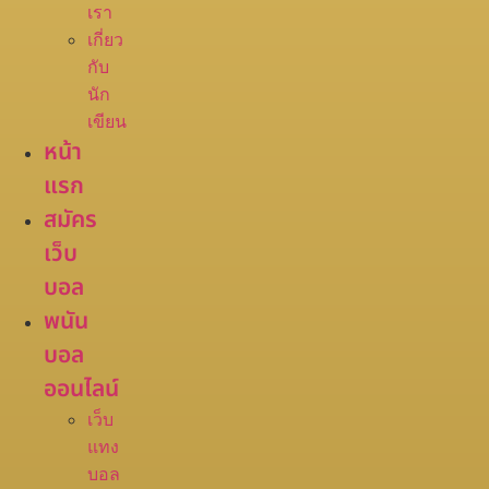
เรา
เกี่ยว
กับ
นัก
เขียน
หน้า
แรก
สมัคร
เว็บ
บอล
พนัน
บอล
ออนไลน์
เว็บ
แทง
บอล