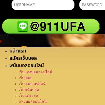
หน้าแรก
สมัครเว็บบอล
พนันบอลออนไลน์
เว็บแทงบอลออนไลน์
เว็บบอล
เว็บบอลออนไลน์
เว็บพนันบอล
เว็บแทงบอล
แทงบอลออนไลน์