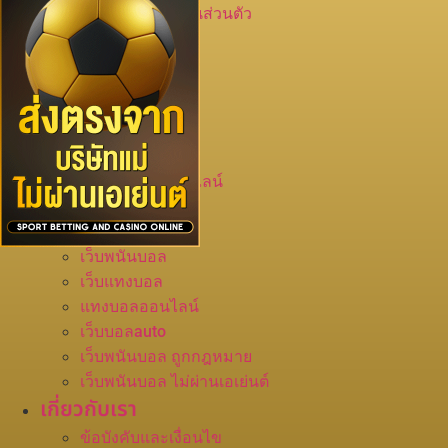
นโยบายความเป็นส่วนตัว
ติดต่อเรา
เกี่ยวกับนักเขียน
หน้าแรก
สมัครเว็บบอล
พนันบอลออนไลน์
เว็บแทงบอลออนไลน์
เว็บบอล
เว็บบอลออนไลน์
เว็บพนันบอล
เว็บแทงบอล
แทงบอลออนไลน์
เว็บบอลauto
เว็บพนันบอล ถูกกฎหมาย
เว็บพนันบอล ไม่ผ่านเอเย่นต์
เกี่ยวกับเรา
ข้อบังคับและเงื่อนไข