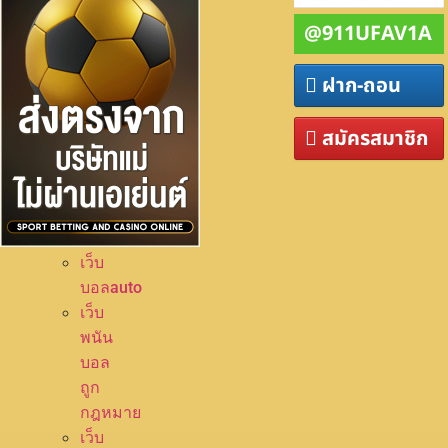
ออนไลน์
@911UFAV1A
เว็บ
พนัน
ฝาก-ถอน
บอล
เว็บ
สมัครสมาชิก
แทง
บอล
แทง
บอล
ออนไลน์
เว็บ
บอลauto
เว็บ
พนัน
บอล
ถูก
กฎหมาย
เว็บ