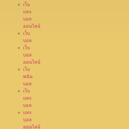
เว็บ
แทง
บอล
ออนไลน์
เว็บ
บอล
เว็บ
บอล
ออนไลน์
เว็บ
พนัน
บอล
เว็บ
แทง
บอล
แทง
บอล
ออนไลน์