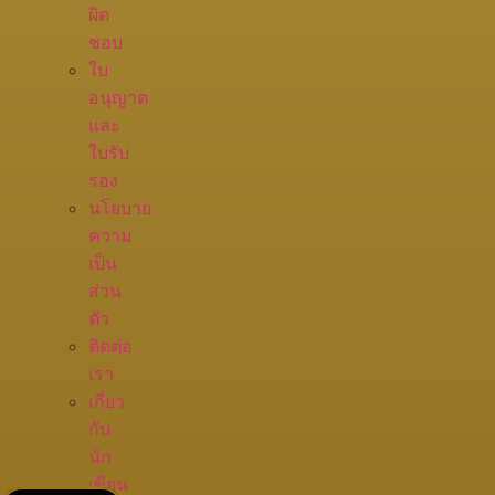
ผิด
ชอบ
ใบ
อนุญาต
และ
ใบรับ
รอง
นโยบาย
ความ
เป็น
ส่วน
ตัว
ติดต่อ
เรา
เกี่ยว
กับ
นัก
เขียน