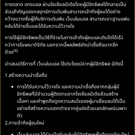
การตลาด แทงบอล ผ่านโซเชียลมีเดียโดยผู้มีอิทธิพลได้กลายเป็น
ส่วนสำคัญของกลยุทธ์การเดิมพันสามารถเข้าถึงผู้ชมได้อย่าง
กว้างขวางซึ่งผู้ให้บริการเดิมพัน เว็บเล่นบอล สามารถเจาะฐานแฟน
คลับได้ง่ายขึ้นและได้รับความไว้วางใจ
การใช้ผู้มีอิทธิพลเป็นวิธีที่ง่ายในการเข้าถึงผู้ชมและเติบโตได้เร็ว
กว่าการโฆษณาดิจิทัล นอกจากนี้ผลลัพธ์ยังน่าเชื่อถือมากอีก
[4]
ด้วย
นำเสนอวิธีการที่ เว็บเล่นบอล ใช้ประโยชน์จากผู้มีอิทธิพล มีดังนี้
1.สร้างความน่าเชื่อถือ
การได้รับความไว้วางใจ และความน่าเชื่อถือจากกลุ่มผู้มี
อิทธิพลที่มีจำนวนผู้ติดตามจากโซเชียลมีเดียล้วนสร้าง
เนื้อหา และคำพูดดึงดูดความสนใจของผู้มาเยี่ยมชมได้เป็น
อย่างดีสร้างความแตกต่างจากคู่แข่งด้วยเอกลักษณ์เฉพาะ
ตัว
2.การเข้าถึงผู้ชมใหม่
เว็บเล่นบอล ได้ร่วมมือกับกลุ่มผู้มีอิทธิพลเพื่อดึงดูดผู้ชมใหม่