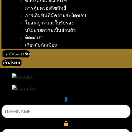
ข้อบังคับและเงื่อนไข
การคุ้มครองลิขสิทธิ์
การเดิมพันที่มีความรับผิดชอบ
ใบอนุญาตและใบรับรอง
นโยบายความเป็นส่วนตัว
ติดต่อเรา
เกี่ยวกับนักเขียน
สมัครสมาชิก
เข้าสู่ระบบ