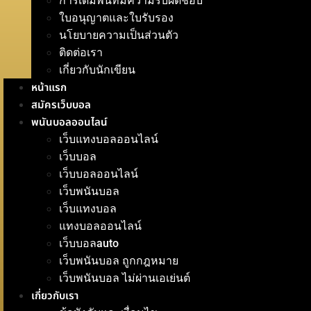
การเดิมพันที่มีความรับผิดชอบ
ใบอนุญาตและใบรับรอง
นโยบายความเป็นส่วนตัว
ติดต่อเรา
เกี่ยวกับนักเขียน
หน้าแรก
สมัครเว็บบอล
พนันบอลออนไลน์
เว็บแทงบอลออนไลน์
เว็บบอล
เว็บบอลออนไลน์
เว็บพนันบอล
เว็บแทงบอล
แทงบอลออนไลน์
เว็บบอลauto
เว็บพนันบอล ถูกกฎหมาย
เว็บพนันบอล ไม่ผ่านเอเย่นต์
เกี่ยวกับเรา