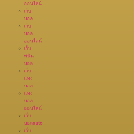
ออนไลน์
เว็บ
บอล
เว็บ
บอล
ออนไลน์
เว็บ
พนัน
บอล
เว็บ
แทง
บอล
แทง
บอล
ออนไลน์
เว็บ
บอลauto
เว็บ