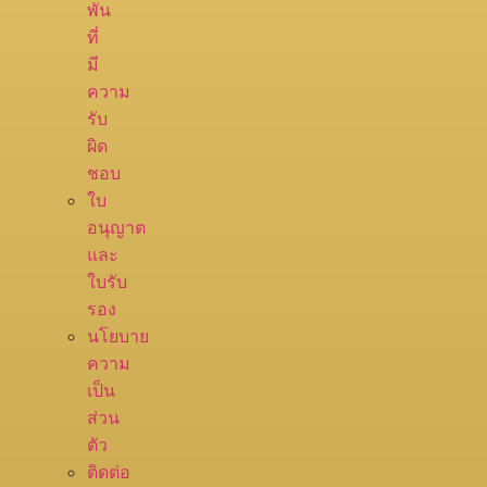
พัน
ที่
มี
ความ
รับ
ผิด
ชอบ
ใบ
อนุญาต
และ
ใบรับ
รอง
นโยบาย
ความ
เป็น
ส่วน
ตัว
ติดต่อ