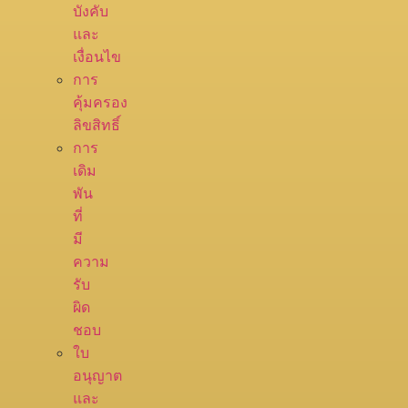
บังคับ
และ
เงื่อนไข
การ
คุ้มครอง
ลิขสิทธิ์
การ
เดิม
พัน
ที่
มี
ความ
รับ
ผิด
ชอบ
ใบ
อนุญาต
และ