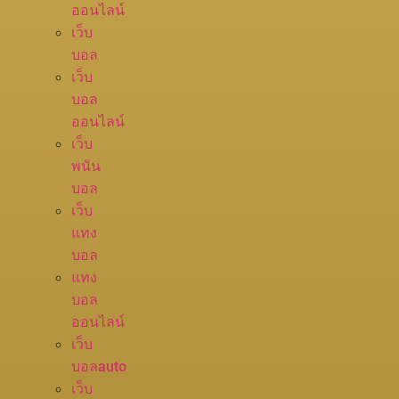
ออนไลน์
เว็บ
บอล
เว็บ
บอล
ออนไลน์
เว็บ
พนัน
บอล
เว็บ
แทง
บอล
แทง
บอล
ออนไลน์
เว็บ
บอลauto
เว็บ