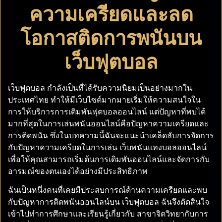
ความเครียดและลด
โอกาสติดการพนันบน
เว็บฟุตบอล
เว็บฟุตบอล กำลังเป็นที่ได้รับความนิยมเป็นอย่างมากใน
ประเทศไทย ทำให้มีเว็บไซต์มากมายเริ่มให้ความสนใจใน
การให้บริการการเดิมพันฟุตบอลออนไลน์ แต่ปัญหาที่พบได้
มากที่สุดในการเล่นพนันออนไลน์คือปัญหาความเครียดและ
การติดพนัน ซึ่งในบทความนี้ฉันจะแนะนำเคล็ดลับการจัดการ
กับปัญหาความเครียดในการเล่น เว็บพนันแทงบอลออนไลน์
เพื่อให้คุณสามารถเริ่มต้นการเดิมพันออนไลน์และจัดการกับ
อารมณ์ของตนเองได้อย่างมีประสิทธิภาพ
ฉันเป็นหนึ่งคนที่เคยมีประสบการณ์ด้านความเครียดและพบ
กับปัญหาการติดพนันออนไลน์บน เว็บฟุตบอล ฉันจึงตัดสินใจ
เข้าไปทำการศึกษาและเรียนรู้เกี่ยวกับ สาขาจิตวิทยากับการ