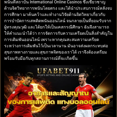
พนันที่สถาบัน International Online Casinos ซึ่งเชี่ยวชาญ
ด้านจิตวิทยาการพนันโดยตรง และได้นำประสบการณ์หลังจบ
การศึกษา มาค้นคว้าและทำงานวิจัยด้านจิตวิทยาเกี่ยวกับ
การบำบัดการเสพติดพนันออนไลน์ จนกลายเป็นที่ยอมรับจาก
ผู้ทรงคุณวุฒิ และได้ยกให้เป็นเคสกรณีศึกษา ฉันจึงสามารถ
ให้คำแนะนำได้ว่า การจัดการกับความเครียดเป็นสิ่งสำคัญใน
การเดิมพันออนไลน์ เพราะหากคุณสะสมความเครียด
ระหว่างการเดิมพันไว้เป็นเวลานาน มันอาจส่งผลกระทบต่อ
สุขภาพทางกายและสุขภาพจิตของเราได้ เราจึงต้องเตรียม
พร้อมรับมือกับทุกสถานการณ์ที่จะเกิดขึ้น