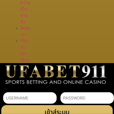
ความ
เป็น
ส่วน
ตัว
ติดต่อ
เรา
เกี่ยว
กับ
นัก
เขียน