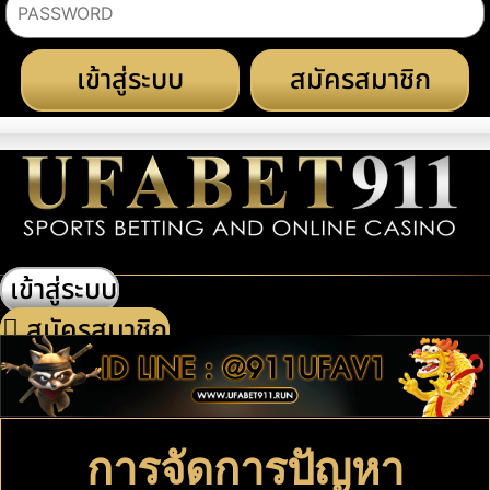
เข้าสู่ระบบ
สมัครสมาชิก
การจัดการปัญหา