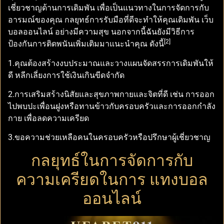
เชี่ยวชาญด้านการเดิมพัน เพื่อเป็นแนวทางในการจัดการกับ
อารมณ์ของคุณ กลยุทธ์การรับมือที่ดีจะทำให้คุณเดิมพัน เว็บ
บอลออนไลน์ อย่างมีความสุข นอกจากนี้ฉันยังมีวิธีการ
[2]
ป้องกันการติดพนันเพิ่มเติมมาแนะนำคุณ ดังนี้
1.คุณต้องสร้างงบประมาณและวางแผนจัดสรรการเดิมพันให้
ดี หลีกเลี่ยงการใช้เงินเกินขีดจำกัด
2.การเสริมสร้างนิสัยและสุขภาพกายและจิตที่ดี เช่น การออก
ไปพบปะเพื่อนฝูงหรือทานข้าวกับครอบครัวและการออกกำลัง
กาย เพื่อลดความเครียด
3.ขอความช่วยเหลือคนในครอบครัวหรือปรึกษาผู้เชี่ยวชาญ
กลยุทธ์ในการจัดการกับ
ความเครียดในการ แทงบอล
ออนไลน์