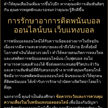
ทำให้คุณเสียเงินเพิ่มมากขึ้นไปอีก หากคุณแพ้การเดิมพันติดๆ
กัน คุณควรหยุดพักและรอจนกว่าคุณจะรู้สึกดีขึ้น
การรักษาอาการติดพนันบอล
ออนไลน์บน เว็บแทงบอล
การพนันบอลออนไลน์ได้รับความนิยมอย่างมากในปัจจุบัน
เนื่องจากมีความสะดวกสบายและเข้าถึงได้ง่าย อีกทั้งยังมี
โอกาสทำเงินได้อย่างรวดเร็ว ทำให้หลายคนเกิดการหลงใหล
และเสพติดการพนันบอลออนไลน์บน เว็บฟุตบอล จนไม่
สามารถควบคุมตัวเองได้ ซึ่งส่งผลกระทบต่อชีวิตประจำวัน
และความสัมพันธ์ที่ดีกับคนรอบข้าง หากตัวคุณหรือคนใกล้
ชิดมีอาการเสพติดพนันบอลออนไลน์ ฉันขอแนะนำให้ทุกคน
ที่ติดพนันบอล ได้เข้ารับการรักษาบำบัดทางจิตวิทยาโดยเร็ว
ที่สุด
นอกจากนี้ คุณจำเป็นต้องศึกษา
ข้อควรระวังและการควบคุม
ความเสี่ยงในเว็บพนันแทงบอลออนไลน์
เพื่อป้องกันปัญหา