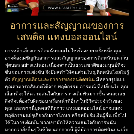
อาการและสัญญาณของการ
เสพติด แทงบอลออนไลน์
การหลีกเลี่ยงการติดพนันบอลไม่ใช่เรื่องง่าย ครั้งหนึ่ง คุณ
อาจต้องเผชิญกับอาการและสัญญาณของการติดพนันบน เว็บ
ฟุตบอล อย่างแน่นอน เนื่องจากเป็นธรรมชาติของมนุษย์ที่จะ
ชื่นชอบการแข่งขัน จึงมีผลทำให้คนส่วนใหญ่ติดพนันโดยไม่รู้
ตัว
สัญญาณเตือนและอาการของคนติดพนัน
มีหลายรูปแบบ
คุณสามารถสังเกตได้จาก พฤติกรรม อารมณ์ ที่เปลี่ยนไป คุณ
เลือกที่จะให้ความสนใจกับการวางเดิมพันมากขึ้น จนละเลย
สิ่งที่จะต้องรับผิดชอบ หรือหน้าที่อื่นๆในชีวิตประจำวันของ
คุณ นอกจากนี้บุคคลที่ติดการ แทงบอลออนไลน์ อาจแสดง
พฤติกรรมแย่ๆเกี่ยวกับการโกหก หรือหยิบยืมเงินผู้อื่น เพื่อไป
ใช้ในการเดิมพัน พวกเขามักให้ความสนใจกับการพนัน
มากกว่าสิ่งอื่นๆในชีวิต นอกจากนี้ ผู้ที่มีอาการติดพนันบน เว็บ