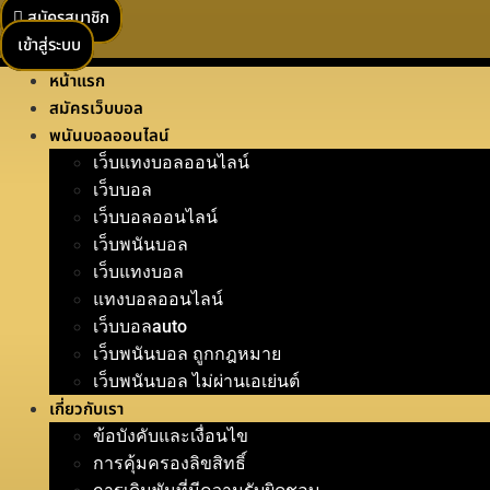
สมัครสมาชิก
เข้าสู่ระบบ
หน้าแรก
สมัครเว็บบอล
พนันบอลออนไลน์
เว็บแทงบอลออนไลน์
เว็บบอล
เว็บบอลออนไลน์
เว็บพนันบอล
เว็บแทงบอล
แทงบอลออนไลน์
เว็บบอลauto
เว็บพนันบอล ถูกกฎหมาย
เว็บพนันบอล ไม่ผ่านเอเย่นต์
เกี่ยวกับเรา
ข้อบังคับและเงื่อนไข
การคุ้มครองลิขสิทธิ์