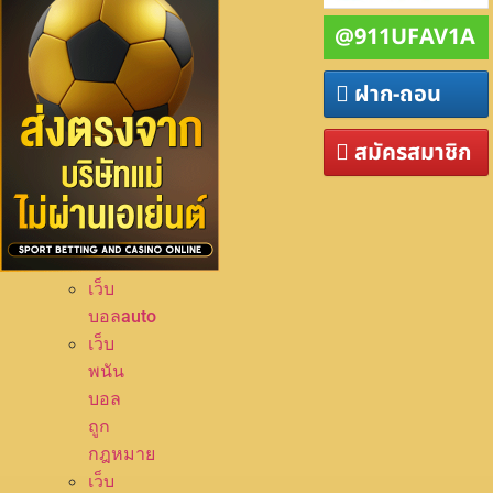
ออนไลน์
@911UFAV1A
เว็บ
พนัน
ฝาก-ถอน
บอล
เว็บ
สมัครสมาชิก
แทง
บอล
แทง
บอล
ออนไลน์
เว็บ
บอลauto
เว็บ
พนัน
บอล
ถูก
กฎหมาย
เว็บ