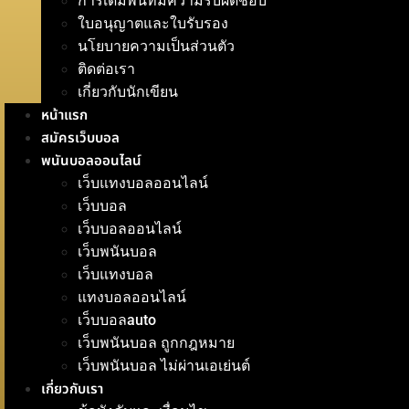
การเดิมพันที่มีความรับผิดชอบ
ใบอนุญาตและใบรับรอง
นโยบายความเป็นส่วนตัว
ติดต่อเรา
เกี่ยวกับนักเขียน
หน้าแรก
สมัครเว็บบอล
พนันบอลออนไลน์
เว็บแทงบอลออนไลน์
เว็บบอล
เว็บบอลออนไลน์
เว็บพนันบอล
เว็บแทงบอล
แทงบอลออนไลน์
เว็บบอลauto
เว็บพนันบอล ถูกกฎหมาย
เว็บพนันบอล ไม่ผ่านเอเย่นต์
เกี่ยวกับเรา