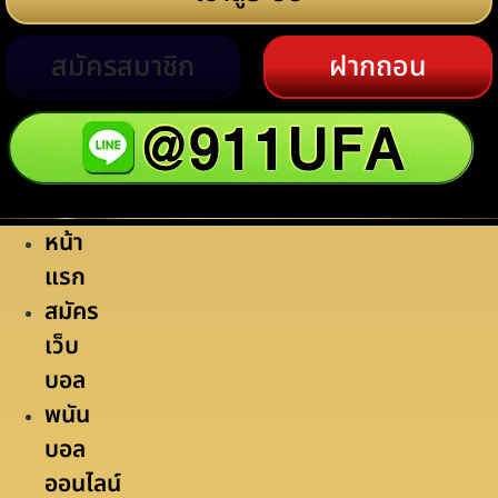
หน้า
แรก
สมัคร
เว็บ
บอล
พนัน
บอล
ออนไลน์