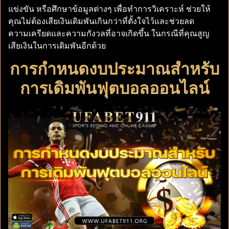
แข่งขัน หรือศึกษาข้อมูลต่างๆ เพื่อทำการวิเคราะห์ ช่วยให้
คุณไม่ต้องเสียเงินเดิมพันเกินกว่าที่ตั้งใจไว้และช่วยลด
ความเครียดและความกังวลที่อาจเกิดขึ้น ในกรณีที่คุณสูญ
เสียเงินในการเดิมพันอีกด้วย
การกำหนดงบประมาณสำหรับ
การเดิมพันฟุตบอลออนไลน์