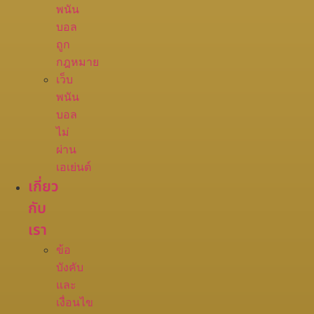
พนัน
บอล
ถูก
กฎหมาย
เว็บ
พนัน
บอล
ไม่
ผ่าน
เอเย่นต์
เกี่ยว
กับ
เรา
ข้อ
บังคับ
และ
เงื่อนไข