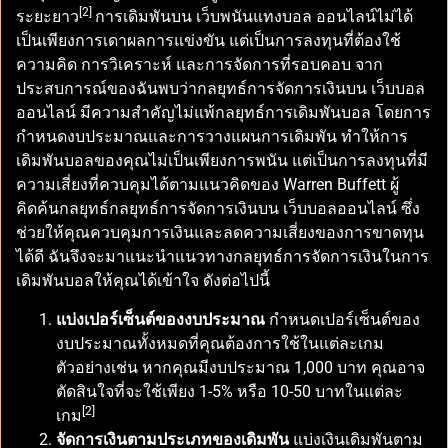
[2]
ระยะยาว
การเดิมพันบน เว็บพนันแทงบอล ออนไลน์ไม่ได้
เป็นเพียงการเดาผลการแข่งขัน แต่เป็นการลงทุนที่ต้องใช้
ความคิด การวิเคราะห์ และการจัดการที่รอบคอบ จาก
ประสบการณ์ของฉันพบว่ากลยุทธ์การจัดการเงินบน เว็บบอล
ออนไลน์ มีความสำคัญไม่แพ้กลยุทธ์การเดิมพันบอล โดยการ
กำหนดงบประมาณและการวางแผนการเดิมพัน ทำให้การ
เดิมพันบอลของคุณไม่เป็นเพียงการพนัน แต่เป็นการลงทุนที่มี
ความเสี่ยงที่ควบคุมได้ตามแนวคิดของ Warren Buffett ผู้
คิดค้นกลยุทธ์กลยุทธ์การจัดการเงินบน เว็บบอลออนไลน์ ซึ่ง
ช่วยให้คุณควบคุมการเงินและลดความเสี่ยงของการขาดทุน
ได้ดี ฉันจึงจะมาแนะนำแนวทางกลยุทธ์การจัดการเงินในการ
เดิมพันบอลให้คุณได้เข้าใจ ดังต่อไปนี้
แบ่งเปอร์เซ็นต์ของงบประมาณ
กำหนดเปอร์เซ็นต์ของ
งบประมาณทั้งหมดที่คุณต้องการใช้ในแต่ละเกม
ตัวอย่างเช่น หากคุณมีงบประมาณ 1,000 บาท คุณอาจ
ตัดสินใจที่จะใช้เพียง 1-5% หรือ 10-50 บาทในแต่ละ
[2]
เกม
จัดการเงินตามประเภทของเดิมพัน
แบ่งเงินเดิมพันตาม