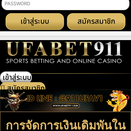
เข้าสู่ระบบ
สมัครสมาชิก
การจัดการเงินเดิมพันใน