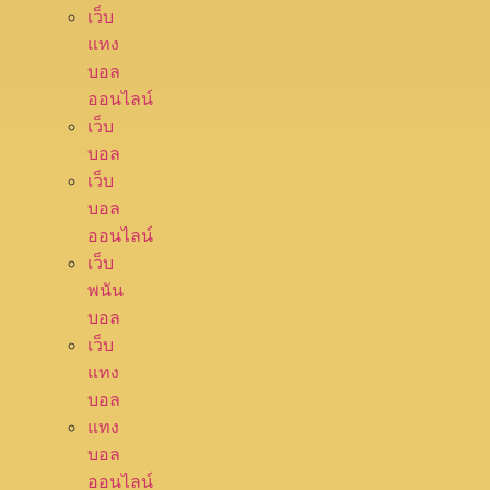
เว็บ
แทง
บอล
ออนไลน์
เว็บ
บอล
เว็บ
บอล
ออนไลน์
เว็บ
พนัน
บอล
เว็บ
แทง
บอล
แทง
บอล
ออนไลน์