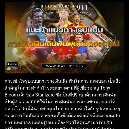
การเข้าใจรูปแบบการวางเงินเดิมพันในการ แทงบอล เป็นสิ่ง
สำคัญในการทำกำไรระยะยาวตามที่ผู้เชี่ยวชาญ Tony
Bloom เจ้าของ Starlizard ซึ่งเป็นที่ปรึกษาด้านการเดิมพัน
เป็นผู้จำลองสถิติที่ใช้ในการเดิมพันการแข่งขันฟุตบอลได้
กล่าวไว้ วันนี้ฉันจะพาคุณไปทำความเข้าใจกับรูปแบบต่างๆ
ของการเดิมพันบอล พร้อมทั้งข้อดีและข้อเสียที่เหมาะสมกับ
การ แทงบอล แต่ละรูปแบบที่จะช่วยให้คุณสามารถปรับ