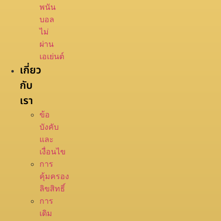
พนัน
บอล
ไม่
ผ่าน
เอเย่นต์
เกี่ยว
กับ
เรา
ข้อ
บังคับ
และ
เงื่อนไข
การ
คุ้มครอง
ลิขสิทธิ์
การ
เดิม