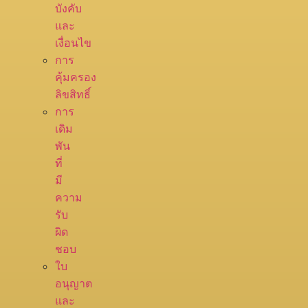
บังคับ
และ
เงื่อนไข
การ
คุ้มครอง
ลิขสิทธิ์
การ
เดิม
พัน
ที่
มี
ความ
รับ
ผิด
ชอบ
ใบ
อนุญาต
และ