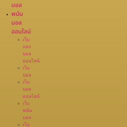
บอล
พนัน
บอล
ออนไลน์
เว็บ
แทง
บอล
ออนไลน์
เว็บ
บอล
เว็บ
บอล
ออนไลน์
เว็บ
พนัน
บอล
เว็บ