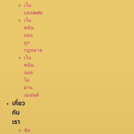
เว็บ
บอลauto
เว็บ
พนัน
บอล
ถูก
กฎหมาย
เว็บ
พนัน
บอล
ไม่
ผ่าน
เอเย่นต์
เกี่ยว
กับ
เรา
ข้อ