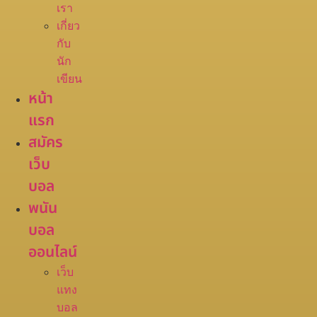
เรา
เกี่ยว
กับ
นัก
เขียน
หน้า
แรก
สมัคร
เว็บ
บอล
พนัน
บอล
ออนไลน์
เว็บ
แทง
บอล