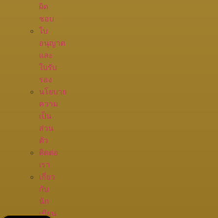
ผิด
ชอบ
ใบ
อนุญาต
และ
ใบรับ
รอง
นโยบาย
ความ
เป็น
ส่วน
ตัว
ติดต่อ
เรา
เกี่ยว
กับ
นัก
เขียน