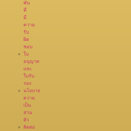
พัน
ที่
มี
ความ
รับ
ผิด
ชอบ
ใบ
อนุญาต
และ
ใบรับ
รอง
นโยบาย
ความ
เป็น
ส่วน
ตัว
ติดต่อ