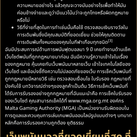
ความหมายอย่างไร แล้วคุณจะวางมันอย่างไรเพื่อทำให้มัน
ค่อนข้างง่ายและดูว่ามีแนวโน้มว่าจะถูกโกงหรือผิดกฎหมาย
หรือไม่
วิธีที่ง่ายที่สุดในการทำเช่นนั้นคือใช้ ตรวจสอบเงินรางวัลใน
การเดิมพันซึ่งมีคุณสมบัติที่ยอดเยี่ยม ช่วยให้คุณติดตาม
[3
]
การเดิมพันทั้งหมดของคุณในกีฬาเกือบทุกชนิด
ฉันมีประสบการณ์ด้านการพนันฟุตบอลมา 9 ปี เคยทำงานด้านเช็ค
เว็บไซต์พนันที่ถูกกฎหมายมาก่อน ฉันมีความรู้ความเข้าใจในเรื่อง
ของกฎหมาย คุ้นเคยกับเว็บพนันมาหลายเว็บ เข้าใจเทคโนโลยีของ
เว็บไซต์ และข้อบ่งชี้ถึงความไม่ปลอดภัยของเว็บ การเช็คเว็บพนันที่
ถูกกฎหมายมีหลายวิธี เช่น ตรวจสอบเงื่อนไข ใบรับรอง กฎหมายที่
บังคับใช้ บทวิจารณ์ต่างๆของลูกค้าเป็นต้น วิธีการเช็คเว็บพนันที่
ได้รับการรับรองอย่างถูกกฎหมายที่ฉันแนะนำคือ การเช็คใบรับรอง
ของเว็บไซต์ คุณสามารถเช็คได้ที่ www.mga.org.mt องค์กร
Malta Gaming Authority (MGA) เป็นหน่วยงานรับผิดชอบใน
การดูแลและควบคุมการเล่นเกมพนันออนไลน์รูปแบบต่างๆ บทบาท
หลักคือการรับรองความถูกต้อง ยุติธรรม
เว็บพนันบอลที่ยอดเยี่ยมที่สุด ที่