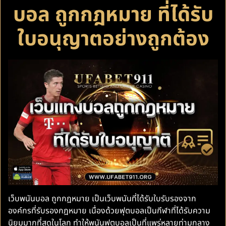
บอล ถูกกฎหมาย ที่ได้รับ
ใบอนุญาตอย่างถูกต้อง
เว็บพนันบอล ถูกกฎหมาย เป็นเว็บพนันที่ได้รับใบรับรองจาก
องค์กรที่รับรองกฎหมาย เนื่องด้วยฟุตบอลเป็นกีฬาที่ได้รับความ
นิยมมากที่สุดในโลก ทำให้พนันฟุตบอลเป็นที่แพร่หลายท่ามกลาง