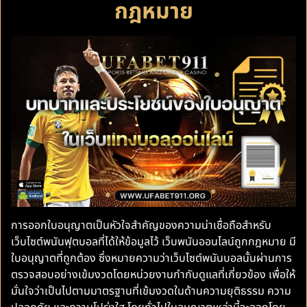
กฎหมาย
การออกใบอนุญาตเป็นหัวใจสำคัญของความน่าเชื่อถือสำหรับ
เว็บไซต์พนันฟุตบอลที่ได้ให้ข้อมูลไว้ เว็บพนันออนไลน์ถูกกฎหมาย มี
ใบอนุญาตที่ถูกต้อง ซึ่งหมายความว่าเว็บไซต์พนันบอลนั้นผ่านการ
ตรวจสอบอย่างเข้มงวดโดยหน่วยงานกำกับดูแลที่เกี่ยวข้อง เพื่อให้
มั่นใจว่าเป็นไปตามมาตรฐานที่เข้มงวดในด้านความยุติธรรม ความ