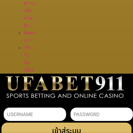
ความ
เป็น
ส่วน
ตัว
ติดต่อ
เรา
เกี่ยว
กับ
นัก
เขียน