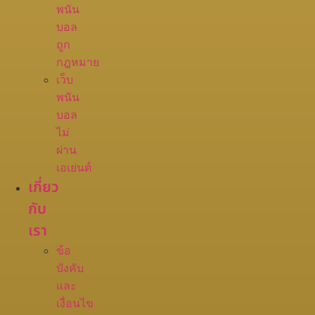
พนัน
บอล
ถูก
กฎหมาย
เว็บ
พนัน
บอล
ไม่
ผ่าน
เอเย่นต์
เกี่ยว
กับ
เรา
ข้อ
บังคับ
และ
เงื่อนไข