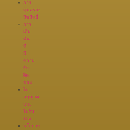
การ
คุ้มครอง
ลิขสิทธิ์
การ
เดิม
พัน
ที่
มี
ความ
รับ
ผิด
ชอบ
ใบ
อนุญาต
และ
ใบรับ
รอง
นโยบาย