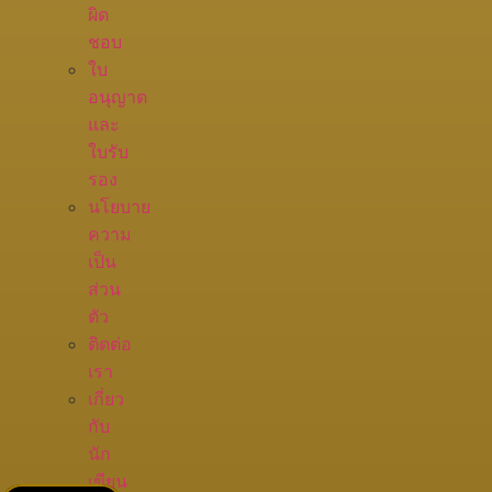
ผิด
ชอบ
ใบ
อนุญาต
และ
ใบรับ
รอง
นโยบาย
ความ
เป็น
ส่วน
ตัว
ติดต่อ
เรา
เกี่ยว
กับ
นัก
เขียน