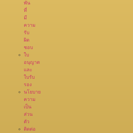
พัน
ที่
มี
ความ
รับ
ผิด
ชอบ
ใบ
อนุญาต
และ
ใบรับ
รอง
นโยบาย
ความ
เป็น
ส่วน
ตัว
ติดต่อ