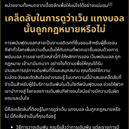
[2]
หน่วยงานทั้งหมดจากเบื้องลึกเพื่อให้แน่ใจได้อย่างแน่นอน
เคล็ดลับในการดูว่าเว็บ แทงบอล
นั้นถูกกฎหมายหรือไม่
การพนันฟุตบอลกลายเป็นงานอดิเรกที่ชื่นชอบสำหรับผู้ชื่นชอบ
กีฬาทั่วโลกเพิ่มความตื่นเต้นให้กับเกมที่พวกเขาชื่นชอบด้วยการ
พนันบอล การขยายตัวเหล่านี้ทำให้หลักการของ เว็บพนันบอล ถูก
กฎหมาย เข้ามามีบทบาท อย่างไรก็ตามเพื่อให้คุณได้รับ
ประสบการณ์การเดิมพันที่ดีและสนุกสนาน คุณต้องใช้ความ
ระมัดระวังและตัดสินใจอย่างรอบรู้ ในบทความนี้นำเสนอเคล็ดลับที่
จำเป็นสำหรับผู้ใช้บริการเดิมพันในเว็บไซต์พนันฟุตบอล ช่วยให้พวก
เขานำทางสู่ โลกของการเดิมพันกีฬาออนไลน์อย่างมีความรับผิด
ชอบและมั่นใจ
นี่คือเคล็ดลับที่ต้องรู้ในการดูว่าเว็บ แทงบอล นั้นถูกกฎหมายหรือ
ไม่ นี่คือสิ่งจำเป็นที่คุณต้องรู้
วิธีการวางเดิมพัน คุณรู้แล้วว่าการเดิมพัน แต่ละรายการมี