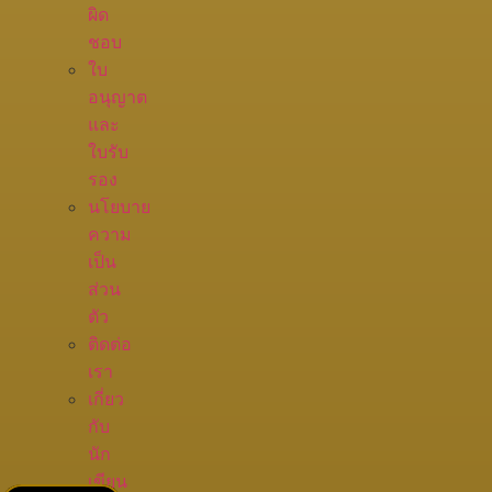
ผิด
ชอบ
ใบ
อนุญาต
และ
ใบรับ
รอง
นโยบาย
ความ
เป็น
ส่วน
ตัว
ติดต่อ
เรา
เกี่ยว
กับ
นัก
เขียน