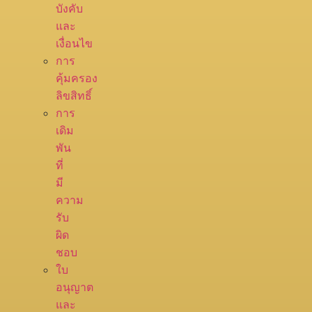
บังคับ
และ
เงื่อนไข
การ
คุ้มครอง
ลิขสิทธิ์
การ
เดิม
พัน
ที่
มี
ความ
รับ
ผิด
ชอบ
ใบ
อนุญาต
และ