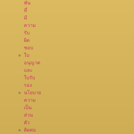
พัน
ที่
มี
ความ
รับ
ผิด
ชอบ
ใบ
อนุญาต
และ
ใบรับ
รอง
นโยบาย
ความ
เป็น
ส่วน
ตัว
ติดต่อ