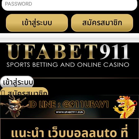
เข้าสู่ระบบ
สมัครสมาชิก
แนะนำ เว็บบอลauto ที่