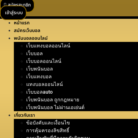
สมัครสมาชิก
เข้าสู่ระบบ
หน้าแรก
สมัครเว็บบอล
พนันบอลออนไลน์
เว็บแทงบอลออนไลน์
เว็บบอล
เว็บบอลออนไลน์
เว็บพนันบอล
เว็บแทงบอล
แทงบอลออนไลน์
เว็บบอลauto
เว็บพนันบอล ถูกกฎหมาย
เว็บพนันบอล ไม่ผ่านเอเย่นต์
เกี่ยวกับเรา
ข้อบังคับและเงื่อนไข
การคุ้มครองลิขสิทธิ์