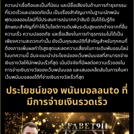
ความน่าเชื่อถือและเป็นที่นิยม และมีชื่อเสียงในด้านการทำธุรกรรม
ที่รวดเร็วและปลอดภัยนั้น เป็นเรื่องสำคัญมากในฐานะนักพนัน
ฟุตบอลออนไลน์ที่มีประสบการณ์มากกว่าสิบปี ฉันได้รับรู้ถึง
ลักษณะสำคัญที่ทำให้เว็บไซต์การเดิมพันระดับสูงแตกต่างจากที่อื่น
ความเร็ว ความปลอดภัย และชื่อเสียงในการทำธุรกรรมไม่ได้เป็น
เพียงความสะดวกเท่านั้น ยังเป็นคุณสมบัติที่สำคัญสำหรับทุกคนที่
ต้องการเพิ่มผลกำไรสูงสุดและลดความเสี่ยงในการเดิมพันออนไลน์
ในบทความนี้ ฉันจะแนะนำประโยชน์ของเว็บพนันบอลที่สามารถจ่าย
เงินรางวัลให้นักพนันเร็วที่สุด เน้นปัจจัยที่มีผลต่อความเร็วของใน
การจ่ายเงินรางวัลของเว็บพนันบอล และเสนอเคล็ดลับในการค้นหา
เว็บพนันบอลออโต้ที่จ่ายเงินรางวัลเร็วที่สุด
ประโยชน์ของ พนันบอลauto ที่
มีการจ่ายเงินรวดเร็ว