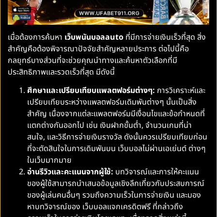
เมื่อต้องการค้นหา
เว็บพนันบอลauto
ที่มีการจ่ายเงินเร็วที่สุด สิ่ง
สำคัญคือต้องพิจารณาปัจจัยสำคัญหลายประการ ต่อไปนี้คือ
กลยุทธ์บางส่วนที่จะช่วยคุณนำทางและค้นหาตัวเลือกที่มี
ประสิทธิภาพและรวดเร็วที่สุด มีดังนี้
ศึกษาและเปรียบเทียบแพลตฟอร์มต่างๆ:
การวิเคราะห์และ
เปรียบเทียบระหว่างแพลตฟอร์มเดิมพันต่างๆ นั้นเป็นสิ่ง
สำคัญ เนื่องจากแต่ละแพลตฟอร์มมีเงื่อนไขและข้อกำหนดที่
แตกต่างกันออกไป เช่น เงินฝากขั้นต่ำ, จำนวนเกมที่น่า
สนใจ, และวิธีการจ่ายเงินรางวัล ดังนั้นควรเปรียบเทียบก่อน
ที่จะตัดสินใจในการเดิมพันบน เว็บบอลไม่ผ่านเอเย่นต์ ต่างๆ
ในเว็บมากมาย
อ่านรีวิวและคะแนนจากผู้ใช้:
บทวิจารณ์และการให้คะแนน
ของผู้ใช้สามารถนำเสนอข้อมูลเชิงลึกเกี่ยวกับประสบการณ์
ของผู้เล่นคนอื่นๆ รวมถึงความเร็วในการจ่ายเงิน และมอง
หาบทวิจารณ์ของ เว็บบอลแจกเครดิตฟรี ที่กล่าวถึง