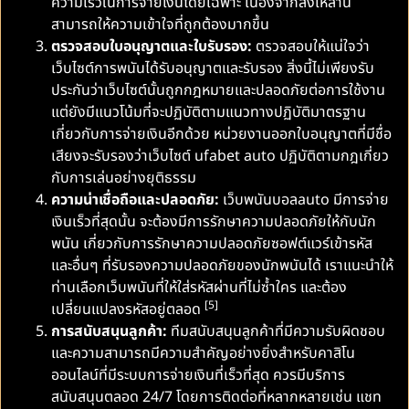
ความเร็วในการจ่ายเงินโดยเฉพาะ เนื่องจากสิ่งเหล่านี้
สามารถให้ความเข้าใจที่ถูกต้องมากขึ้น
ตรวจสอบใบอนุญาตและใบรับรอง:
ตรวจสอบให้แน่ใจว่า
เว็บไซต์การพนันได้รับอนุญาตและรับรอง สิ่งนี้ไม่เพียงรับ
ประกันว่าเว็บไซต์นั้นถูกกฎหมายและปลอดภัยต่อการใช้งาน
แต่ยังมีแนวโน้มที่จะปฏิบัติตามแนวทางปฏิบัติมาตรฐาน
เกี่ยวกับการจ่ายเงินอีกด้วย หน่วยงานออกใบอนุญาตที่มีชื่อ
เสียงจะรับรองว่าเว็บไซต์ ufabet auto ปฏิบัติตามกฎเกี่ยว
กับการเล่นอย่างยุติธรรม
ความน่าเชื่อถือและปลอดภัย:
เว็บพนันบอลauto มีการจ่าย
เงินเร็วที่สุดนั้น จะต้องมีการรักษาความปลอดภัยให้กับนัก
พนัน เกี่ยวกับการรักษาความปลอดภัยซอฟต์แวร์เข้ารหัส
และอื่นๆ ที่รับรองความปลอดภัยของนักพนันได้ เราแนะนำให้
ท่านเลือกเว็บพนันที่ให้ใส่รหัสผ่านที่ไม่ซ้ำใคร และต้อง
[5]
เปลี่ยนแปลงรหัสอยู่ตลอด
การสนับสนุนลูกค้า:
ทีมสนับสนุนลูกค้าที่มีความรับผิดชอบ
และความสามารถมีความสำคัญอย่างยิ่งสำหรับคาสิโน
ออนไลน์ที่มีระบบการจ่ายเงินที่เร็วที่สุด ควรมีบริการ
สนับสนุนตลอด 24/7 โดยการติดต่อที่หลากหลายเช่น แชท