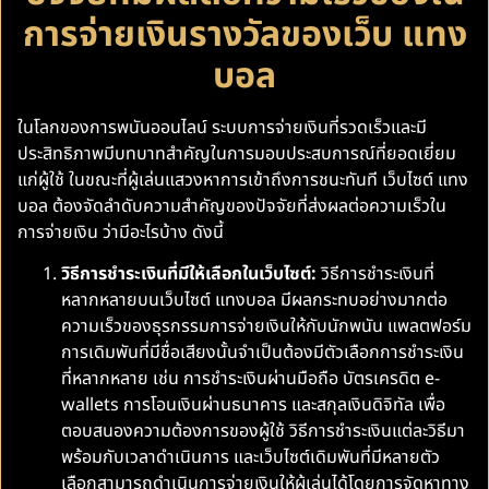
การจ่ายเงินรางวัลของเว็บ แทง
บอล
ในโลกของการพนันออนไลน์ ระบบการจ่ายเงินที่รวดเร็วและมี
ประสิทธิภาพมีบทบาทสำคัญในการมอบประสบการณ์ที่ยอดเยี่ยม
แก่ผู้ใช้ ในขณะที่ผู้เล่นแสวงหาการเข้าถึงการชนะทันที เว็บไซต์ แทง
บอล ต้องจัดลำดับความสำคัญของปัจจัยที่ส่งผลต่อความเร็วใน
การจ่ายเงิน ว่ามีอะไรบ้าง ดังนี้
วิธีการชำระเงินที่มีให้เลือกในเว็บไซต์:
วิธีการชำระเงินที่
หลากหลายบนเว็บไซต์ แทงบอล มีผลกระทบอย่างมากต่อ
ความเร็วของธุรกรรมการจ่ายเงินให้กับนักพนัน แพลตฟอร์ม
การเดิมพันที่มีชื่อเสียงนั้นจำเป็นต้องมีตัวเลือกการชำระเงิน
ที่หลากหลาย เช่น การชำระเงินผ่านมือถือ บัตรเครดิต e-
wallets การโอนเงินผ่านธนาคาร และสกุลเงินดิจิทัล เพื่อ
ตอบสนองความต้องการของผู้ใช้ วิธีการชำระเงินแต่ละวิธีมา
พร้อมกับเวลาดำเนินการ และเว็บไซต์เดิมพันที่มีหลายตัว
เลือกสามารถดำเนินการจ่ายเงินให้ผู้เล่นได้โดยการจัดหาทาง