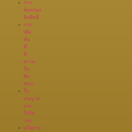
การ
คุ้มครอง
ลิขสิทธิ์
การ
เดิม
พัน
ที่
มี
ความ
รับ
ผิด
ชอบ
ใบ
อนุญาต
และ
ใบรับ
รอง
นโยบาย