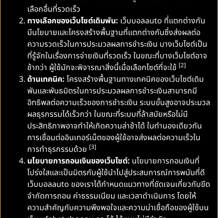
เลือกอื่นที่รวดเร็ว
ทางเลือกของเว็บไซต์เดิมพัน:
เว็บบอลauto ที่แตกต่างกัน
มีนโยบายและโครงสร้างพื้นฐานที่แตกต่างกันซึ่งส่งผลต่อ
ความรวดเร็วในการประมวลผลการชำระเงิน บางเว็บไซต์เป็น
ที่รู้จักในเรื่องการจ่ายเงินที่รวดเร็ว ในขณะที่บางเว็บไซต์อาจ
[2]
ช้ากว่า ผู้ใช้มักจะพิจารณาสิ่งนี้เมื่อเลือกไซต์ที่จะใช้
ด้านเทคนิค:
โครงสร้างพื้นฐานทางเทคนิคของเว็บไซต์เดิม
พันและพันธมิตรในการประมวลผลการชำระเงินสามารถมี
อิทธิพลต่อความเร็วของการชำระเงิน ระบบขั้นสูงอาจประมวล
ผลธุรกรรมได้เร็วกว่า ในขณะที่ระบบที่ล้าสมัยหรือไม่มี
ประสิทธิภาพอาจทำให้เกิดความล่าช้าได้ ในทำนองเดียวกัน
การเชื่อมต่ออินเทอร์เน็ตของผู้ใช้อาจส่งผลต่อความเร็วใน
[3]
การทำธุรกรรมด้วย
นโยบายการถอนเงินของเว็บไซต์:
นโยบายการถอนเงินที่
โปร่งใสและเป็นมิตรกับผู้ใช้นำไปสู่ประสบการณ์การพนันที่ดี
เว็บบอลauto ของเราได้กำหนดแนวทางที่ชัดเจนเกี่ยวกับขีด
จำกัดการถอน ค่าธรรมเนียม และเวลาดำเนินการ โดยให้
ความสำคัญกับความพึงพอใจและความน่าเชื่อถือของผู้ใช้บน